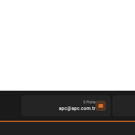
E-Posta
apc@apc.com.tr