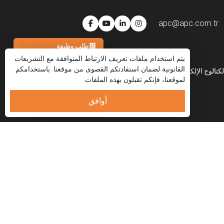
apc@apc.com.tr
طلب وظيفة
يتم استخدام ملفات تعريف الارتباط المتوافقة مع التشريعات
هاتف
القانونية لضمان استفادتكم القصوى من موقعنا. باستخدامكم
لكتالوج الإلكتروني
العربية
لموقعنا، فإنكم تقبلون بهذه الملفات.
واتساب
البريد الإلكتروني
أوافق