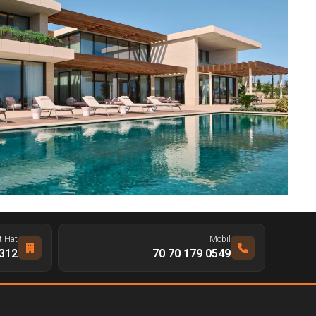
t Hat
Mobil
 328 65 66
0549 179 70 70