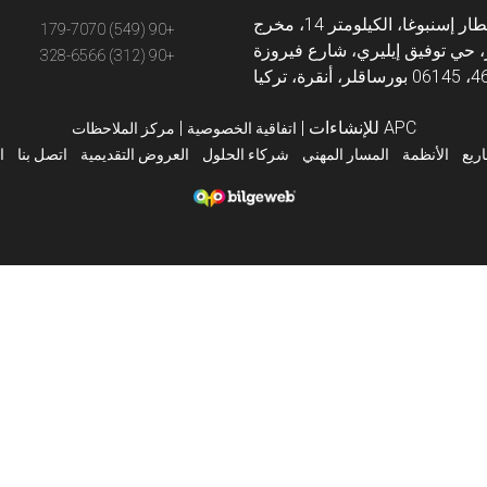
طريق مطار إسنبوغا، الكيلومتر 14، مخرج
+90 (549) 179-7070
 حي توفيق إيليري، شارع فيروزة
+90 (312) 328-6566
APC للإنشاءات
|
|
اتفاقية الخصوصية
مركز الملاحظات
ريع
الأنظمة
المسار المهني
شركاء الحلول
العروض التقديمية
اتصل بنا
ا