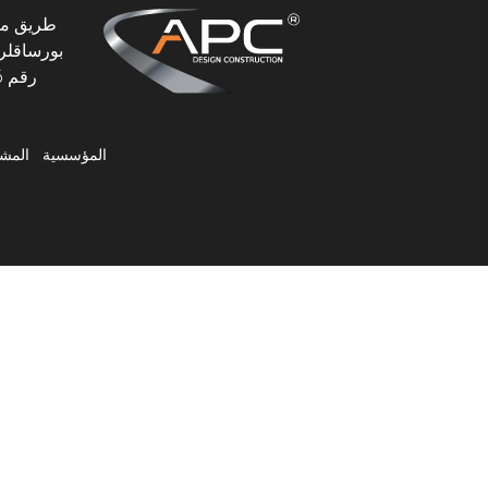
بورساقلر،
رقم 46، 06145 بورساقلر، أنقرة، تركيا
المؤسسية
المشا