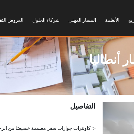
يع
الأنظمة
المسار المهني
شركاء الحلول
العروض التق
التفاصيل
▷ كاونترات جوازات سفر مصممة خصيصًا من الزجاج 