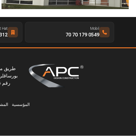
t Hat
Mobil
 328 65 66
0549 179 70 70
بورساقلر،
رقم 46، 06145 بورساقلر، أنقرة، تركيا
المؤسسية
المشا