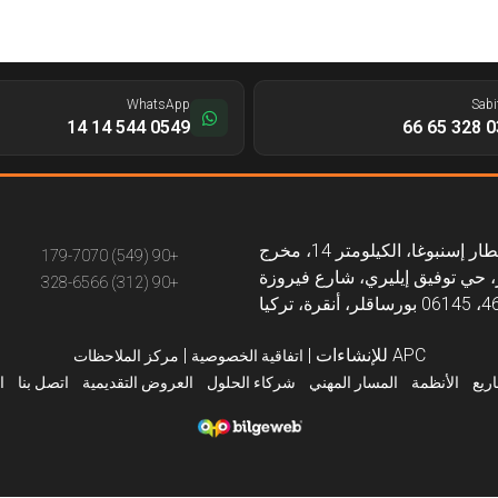
WhatsApp
Sabi
0549 544 14 14
0312
طريق مطار إسنبوغا، الكيلومتر 14، مخرج
+90 (549) 179-7070
 حي توفيق إيليري، شارع فيروزة
+90 (312) 328-6566
APC للإنشاءات
|
|
اتفاقية الخصوصية
مركز الملاحظات
ريع
الأنظمة
المسار المهني
شركاء الحلول
العروض التقديمية
اتصل بنا
ا