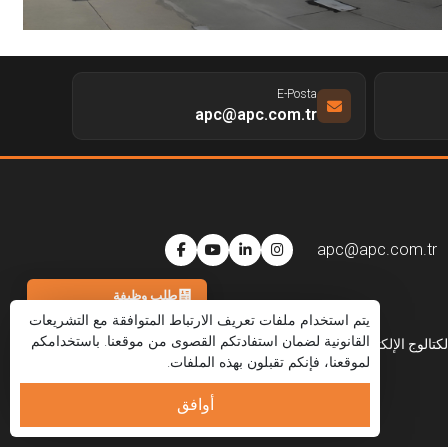
E-Posta
apc@apc.com.tr
apc@apc.com.tr
طلب وظيفة
يتم استخدام ملفات تعريف الارتباط المتوافقة مع التشريعات
هاتف
القانونية لضمان استفادتكم القصوى من موقعنا. باستخدامكم
لكتالوج الإلكتروني
العربية
لموقعنا، فإنكم تقبلون بهذه الملفات.
واتساب
البريد الإلكتروني
أوافق