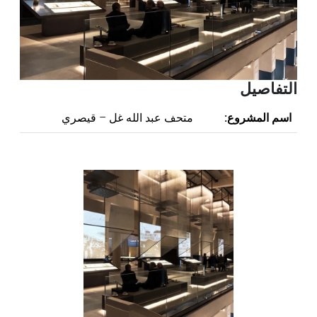
التفاصيل
اسم المشروع:
متحف عبد الله غل – قيصري