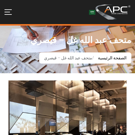
متحف عبد الله غل – قيصري
الصفحة الرئيسية
متحف عبد الله غل – قيصري