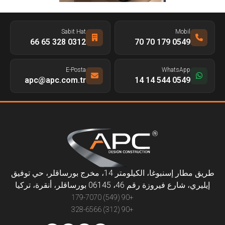
Sabit Hat
Mobil
0312 328 65 66
0549 179 70 70
E-Posta
WhatsApp
apc@apc.com.tr
0549 544 14 14
طريق مطار إسنبوغا، الكيلومتر 14، مخرج بورساقلر، حي توفيق
إيليري، شارع فيروزة رقم 46، 06145 بورساقلر، أنقرة، تركيا
+90 (549) 179-7070
+90 (312) 328-6566