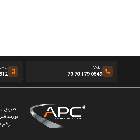
t Hat
Mobil
 328 65 66
0549 179 70 70
بورساقلر،
رقم 46، 06145 بورساقلر، أنقرة، تركيا