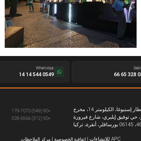
WhatsApp
Sabi
0549 544 14 14
0312
طريق مطار إسنبوغا، الكيلومتر 14، مخرج
+90 (549) 179-7070
 حي توفيق إيليري، شارع فيروزة
+90 (312) 328-6566
APC للإنشاءات
|
|
اتفاقية الخصوصية
مركز الملاحظات