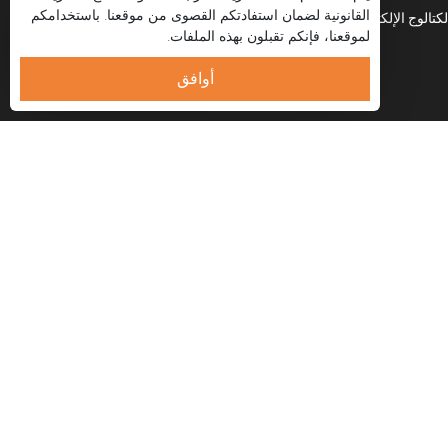
هاتف
القانونية لضمان استفادتكم القصوى من موقعنا. باستخدامكم
لكتالوج الإلكتروني
العربية
لموقعنا، فإنكم تقبلون بهذه الملفات.
واتساب
البريد الإلكتروني
أوافق