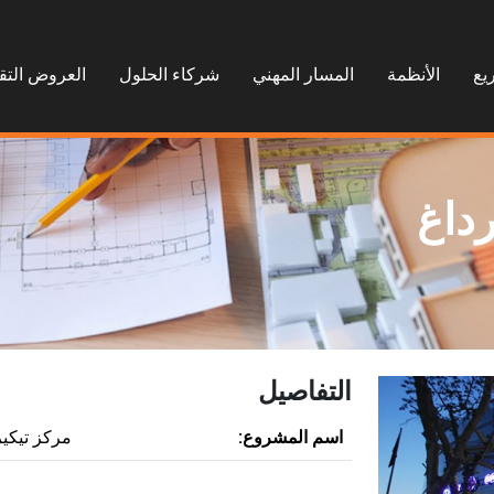
يع
الأنظمة
المسار المهني
شركاء الحلول
العروض التق
رداغ
التفاصيل
اسم المشروع:
مركز تيكير