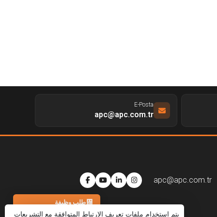
E-Posta
apc@apc.com.tr
apc@apc.com.tr
طلب وظيفة
يتم استخدام ملفات تعريف الارتباط المتوافقة مع التشريعات