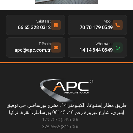
Sabit Hat
Mobil
0312 328 65 66
0549 179 70 70
E-Posta
WhatsApp
apc@apc.com.tr
0549 544 14 14
طريق مطار إسنبوغا، الكيلومتر 14، مخرج بورساقلر، حي توفيق
إيليري، شارع فيروزة رقم 46، 06145 بورساقلر، أنقرة، تركيا
+90 (549) 179-7070
+90 (312) 328-6566