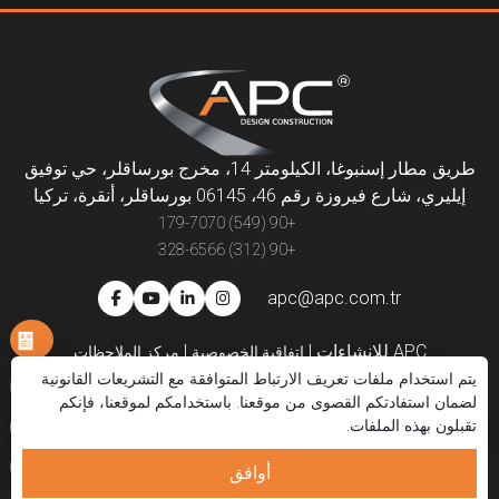
طريق مطار إسنبوغا، الكيلومتر 14، مخرج بورساقلر، حي توفيق
إيليري، شارع فيروزة رقم 46، 06145 بورساقلر، أنقرة، تركيا
+90 (549) 179-7070
+90 (312) 328-6566
apc@apc.com.tr
APC للإنشاءات
|
|
اتفاقية الخصوصية
مركز الملاحظات
يتم استخدام ملفات تعريف الارتباط المتوافقة مع التشريعات القانونية
المؤسسية
المشاريع
الأنظمة
المسار المهني
شركاء الحلول
لضمان استفادتكم القصوى من موقعنا. باستخدامكم لموقعنا، فإنكم
العروض التقديمية
اتصل بنا
الكتالوج الإلكتروني
العربية
تقبلون بهذه الملفات.
أوافق