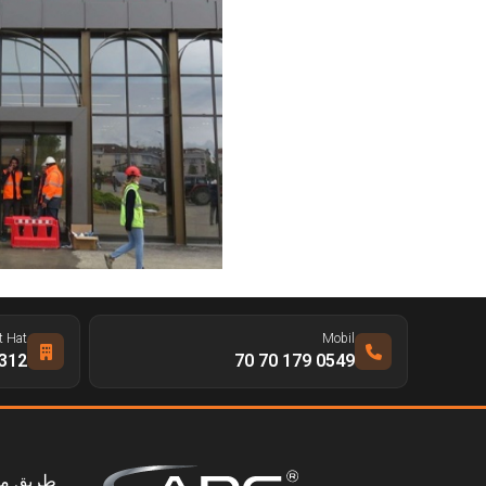
t Hat
Mobil
 328 65 66
0549 179 70 70