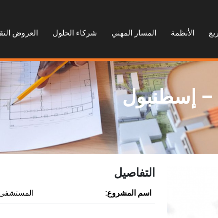
يع
الأنظمة
المسار المهني
شركاء الحلول
العروض التق
– إسطنبول
التفاصيل
اسم المشروع:
المستشفى ا