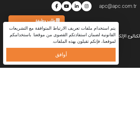
apc@apc.com.tr
طلب وظيفة
يتم استخدام ملفات تعريف الارتباط المتوافقة مع التشريعات
هاتف
القانونية لضمان استفادتكم القصوى من موقعنا. باستخدامكم
لكتالوج الإلكتروني
العربية
لموقعنا، فإنكم تقبلون بهذه الملفات.
واتساب
البريد الإلكتروني
أوافق