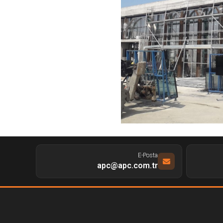
E-Posta
apc@apc.com.tr