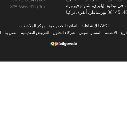
+90 (549) 179-7070
 حي توفيق إيليري، شارع فيروزة
+90 (312) 328-6566
APC للإنشاءات
|
|
اتفاقية الخصوصية
مركز الملاحظات
ريع
الأنظمة
المسار المهني
شركاء الحلول
العروض التقديمية
اتصل بنا
ا