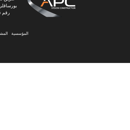
بورساقلر،
رقم 46، 06145 بورساقلر، أنقرة، تركيا
المؤسسية
المشا