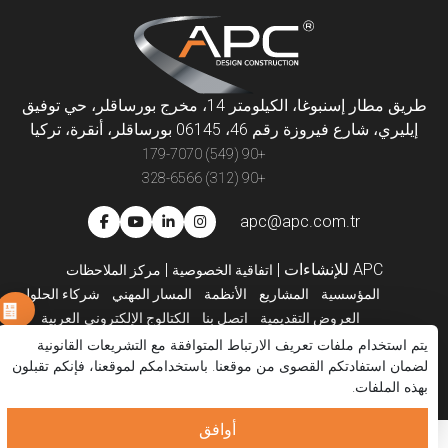
طريق مطار إسنبوغا، الكيلومتر 14، مخرج بورساقلر، حي توفيق
إيليري، شارع فيروزة رقم 46، 06145 بورساقلر، أنقرة، تركيا
+90 (549) 179-7070
+90 (312) 328-6566
apc@apc.com.tr
APC للإنشاءات
|
|
اتفاقية الخصوصية
مركز الملاحظات
المؤسسية
المشاريع
الأنظمة
المسار المهني
شركاء الحلول
العروض التقديمية
اتصل بنا
الكتالوج الإلكتروني
العربية
يتم استخدام ملفات تعريف الارتباط المتوافقة مع التشريعات القانونية
لضمان استفادتكم القصوى من موقعنا. باستخدامكم لموقعنا، فإنكم تقبلون
بهذه الملفات.
أوافق