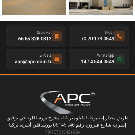
Sabit Hat
Mobil
0312 328 65 66
0549 179 70 70
E-Posta
WhatsApp
apc@apc.com.tr
0549 544 14 14
طريق مطار إسنبوغا، الكيلومتر 14، مخرج بورساقلر، حي توفيق
إيليري، شارع فيروزة رقم 46، 06145 بورساقلر، أنقرة، تركيا
+90 (549) 179-7070