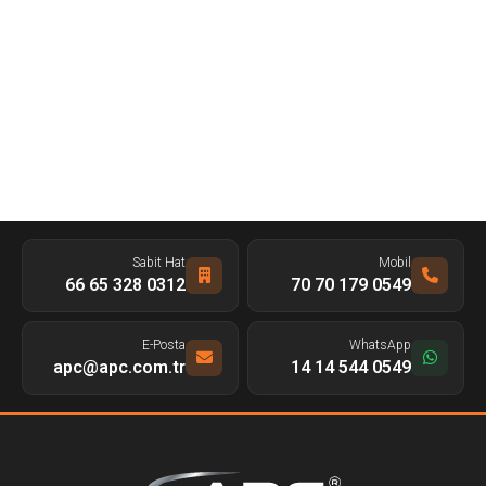
Sabit Hat
Mobil
0312 328 65 66
0549 179 70 70
E-Posta
WhatsApp
apc@apc.com.tr
0549 544 14 14