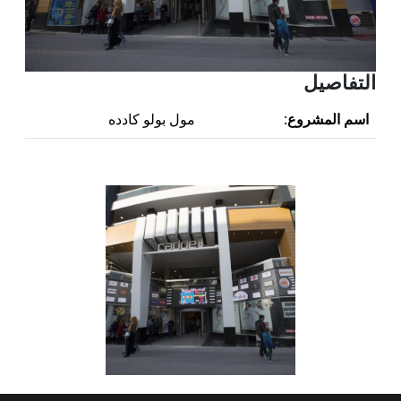
التفاصيل
اسم المشروع:
مول بولو كادده