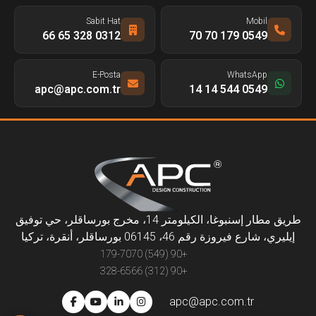
Sabit Hat
Mobil
0312 328 65 66
0549 179 70 70
E-Posta
WhatsApp
apc@apc.com.tr
0549 544 14 14
طريق مطار إسنبوغا، الكيلومتر 14، مخرج بورساقلر، حي توفيق
إيليري، شارع فيروزة رقم 46، 06145 بورساقلر، أنقرة، تركيا
+90 (549) 179-7070
+90 (312) 328-6566
apc@apc.com.tr