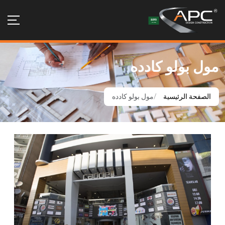
مول بولو كادده
الصفحة الرئيسية
مول بولو كادده