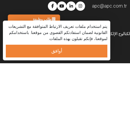
apc@apc.com.tr
طلب وظيفة
يتم استخدام ملفات تعريف الارتباط المتوافقة مع التشريعات
هاتف
القانونية لضمان استفادتكم القصوى من موقعنا. باستخدامكم
لكتالوج الإلكتروني
العربية
لموقعنا، فإنكم تقبلون بهذه الملفات.
واتساب
البريد الإلكتروني
أوافق