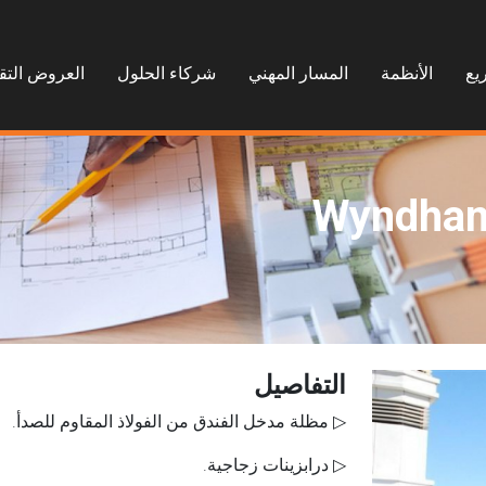
يع
الأنظمة
المسار المهني
شركاء الحلول
العروض التق
Wyndham 
التفاصيل
▷ مظلة مدخل الفندق من الفولاذ المقاوم للصدأ.
▷ درابزينات زجاجية.