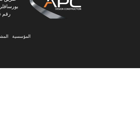
بورساقلر،
رقم 46، 06145 بورساقلر، أنقرة، تركيا
المؤسسية
المشا