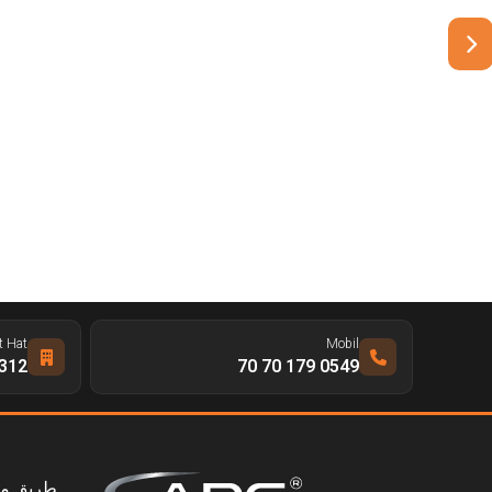
t Hat
Mobil
 328 65 66
0549 179 70 70