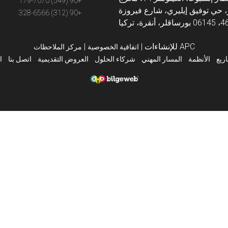
+90 (549) 179-7070
 حي توفيق إيليري، شارع فيروزة
+90 (312) 328-6566
APC للإنشاءات
|
|
اتفاقية الخصوصية
مركز الملاحظات
ريع
الأنظمة
المسار المهني
شركاء الحلول
العروض التقديمية
اتصل بنا
ا