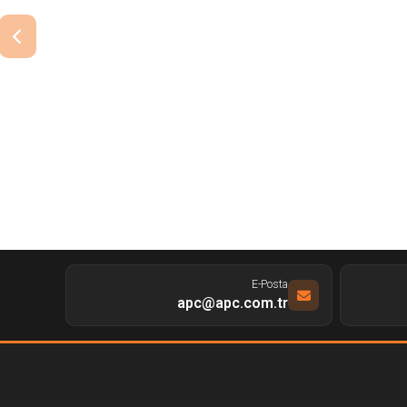
E-Posta
apc@apc.com.tr