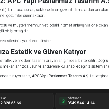
ız: APC Yapı Paslanmaz Tasarım A.
lığı bir arada sunan, sektördeki en güvenilir firmalardan biri olan
onel çözümler sunmaktadır.
rosu ve müşteri memnuniyeti odaklı hizmet anlayışıyla öne çıkan
ü bir iş ortağıdır.
web sitesini ziyaret edebilirsiniz.
za Estetik ve Güven Katıyor
 şeffaflık ve modern tasarım arayanlar için ideal bir tercihtir. Do
 mekânlarınızda uzun yıllar güvenle kullanabileceğiniz sistemler el
planda tutuyorsanız,
APC Yapı Paslanmaz Tasarım A.Ş.
ile iletişi
t Hat
WhatsApp
2 328 65 66
0549 544 14 14