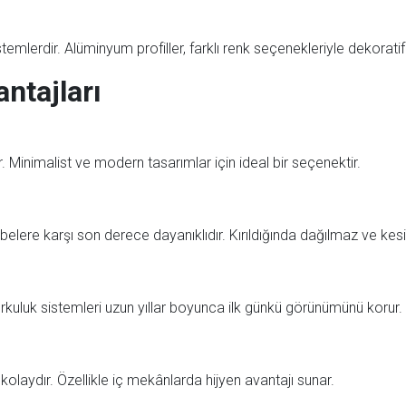
stemlerdir. Alüminyum profiller, farklı renk seçenekleriyle dekorat
ntajları
r. Minimalist ve modern tasarımlar için ideal bir seçenektir.
belere karşı son derece dayanıklıdır. Kırıldığında dağılmaz ve kesi
luk sistemleri uzun yıllar boyunca ilk günkü görünümünü korur.
olaydır. Özellikle iç mekânlarda hijyen avantajı sunar.