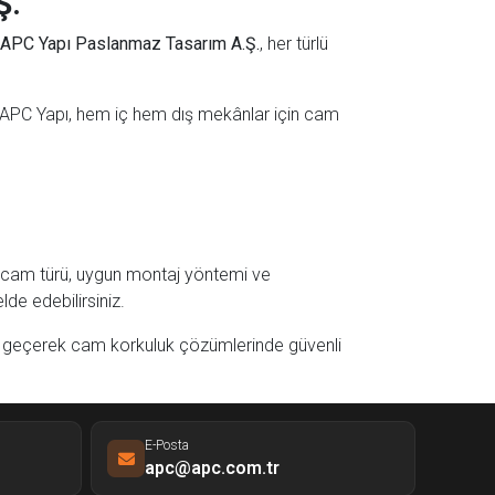
Ş.
APC Yapı Paslanmaz Tasarım A.Ş.
, her türlü
 APC Yapı, hem iç hem dış mekânlar için cam
ğru cam türü, uygun montaj yöntemi ve
de edebilirsiniz.
me geçerek cam korkuluk çözümlerinde güvenli
E-Posta
apc@apc.com.tr