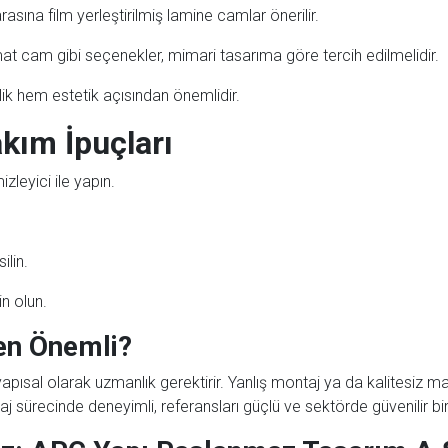
rasına film yerleştirilmiş lamine camlar önerilir.
mat cam gibi seçenekler, mimari tasarıma göre tercih edilmelidir.
lik hem estetik açısından önemlidir.
kım İpuçları
leyici ile yapın.
ilin.
n olun.
en Önemli?
sal olarak uzmanlık gerektirir. Yanlış montaj ya da kalitesiz mal
 sürecinde deneyimli, referansları güçlü ve sektörde güvenilir bir