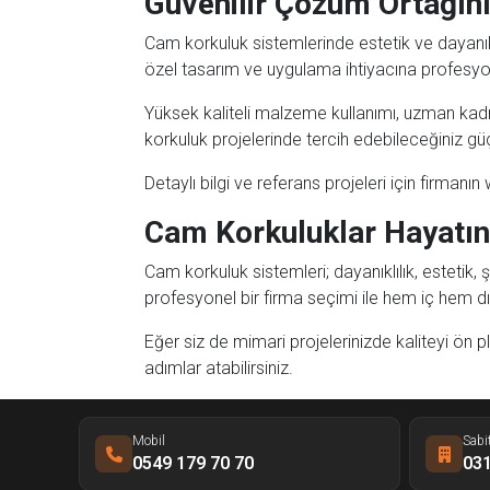
Güvenilir Çözüm Ortağın
Cam korkuluk sistemlerinde estetik ve dayanıklı
özel tasarım ve uygulama ihtiyacına profesy
Yüksek kaliteli malzeme kullanımı, uzman kad
korkuluk projelerinde tercih edebileceğiniz güçl
Detaylı bilgi ve referans projeleri için firmanın 
Cam Korkuluklar Hayatını
Cam korkuluk sistemleri; dayanıklılık, estetik,
profesyonel bir firma seçimi ile hem iç hem dış
Eğer siz de mimari projelerinizde kaliteyi ön 
adımlar atabilirsiniz.
Mobil
Sabi
0549 179 70 70
031