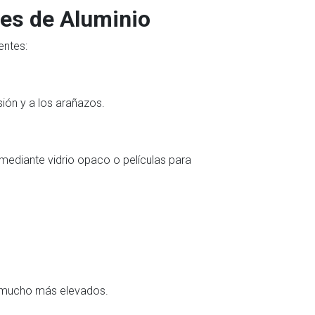
nes de Aluminio
entes:
sión y a los arañazos.
 mediante vidrio opaco o películas para
es mucho más elevados.