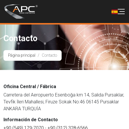
Contacto
Página principal
Contacto
Oficina Central / Fábrica
Carretera del Aeropuerto Esenboğa km 14, Salida Pursaklar,
Tevfik İleri Mahallesi, Firuze Sokak No:46 06145 Pursaklar
ANKARA TURQUÍA
Información de Contacto
+90 (549) 179-7070
-
+90 (312) 328-6566