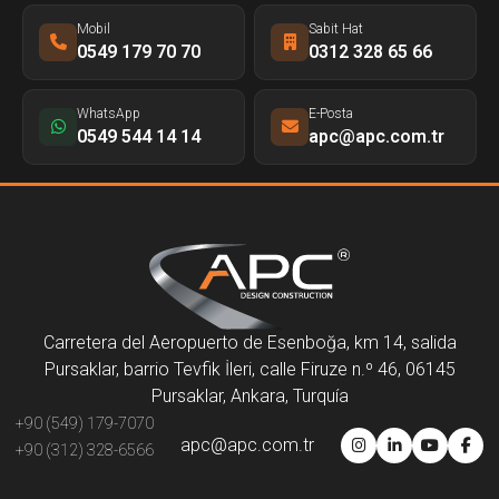
Mobil
Sabit Hat
0549 179 70 70
0312 328 65 66
WhatsApp
E-Posta
0549 544 14 14
apc@apc.com.tr
Carretera del Aeropuerto de Esenboğa, km 14, salida
Pursaklar, barrio Tevfik İleri, calle Firuze n.º 46, 06145
Pursaklar, Ankara, Turquía
+90 (549) 179-7070
apc@apc.com.tr
+90 (312) 328-6566