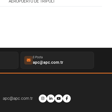
AEROPUERTO DE TRÍPOLI
E-Posta
apc@apc.com.tr
apc@apc.com.tr