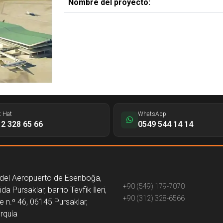
Nombre del proyecto:
t Hat
WhatsApp
2 328 65 66
0549 544 14 14
 del Aeropuerto de Esenboğa,
+90 (549) 179-7070
da Pursaklar, barrio Tevfik İleri,
+90 (312) 328-6566
ze n.º 46, 06145 Pursaklar,
urquía