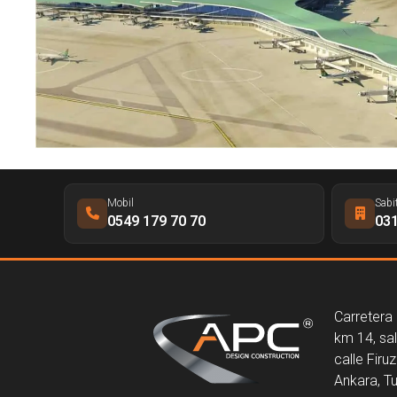
Mobil
Sabi
0549 179 70 70
031
Carretera
km 14, sali
calle Firu
Ankara, T