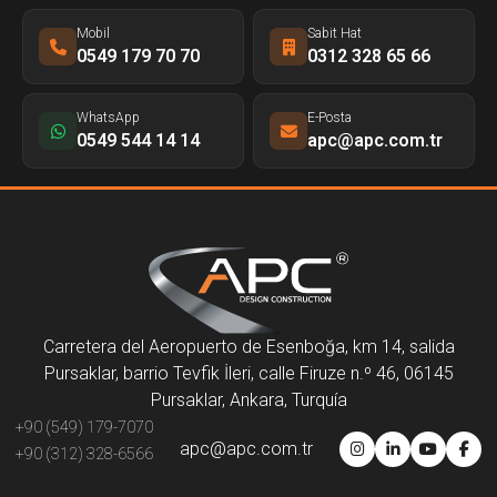
Mobil
Sabit Hat
0549 179 70 70
0312 328 65 66
WhatsApp
E-Posta
0549 544 14 14
apc@apc.com.tr
Carretera del Aeropuerto de Esenboğa, km 14, salida
Pursaklar, barrio Tevfik İleri, calle Firuze n.º 46, 06145
Pursaklar, Ankara, Turquía
+90 (549) 179-7070
apc@apc.com.tr
+90 (312) 328-6566