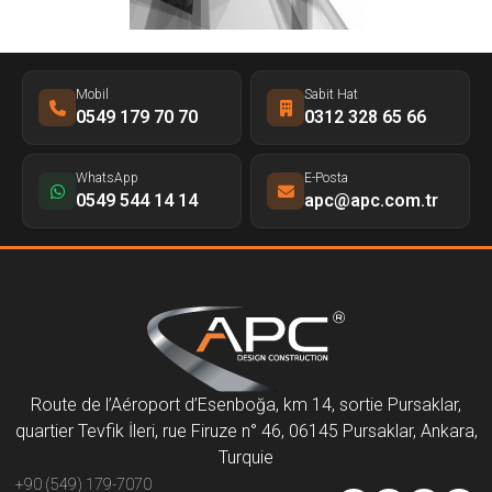
Mobil
Sabit Hat
0549 179 70 70
0312 328 65 66
WhatsApp
E-Posta
0549 544 14 14
apc@apc.com.tr
Route de l’Aéroport d’Esenboğa, km 14, sortie Pursaklar,
quartier Tevfik İleri, rue Firuze n° 46, 06145 Pursaklar, Ankara,
Turquie
+90 (549) 179-7070