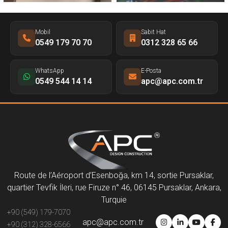
Mobil
Sabit Hat
0549 179 70 70
0312 328 65 66
WhatsApp
E-Posta
0549 544 14 14
apc@apc.com.tr
Route de l’Aéroport d’Esenboğa, km 14, sortie Pursaklar,
quartier Tevfik İleri, rue Firuze n° 46, 06145 Pursaklar, Ankara,
Turquie
+90 (549) 179-7070
apc@apc.com.tr
+90 (312) 328-6566