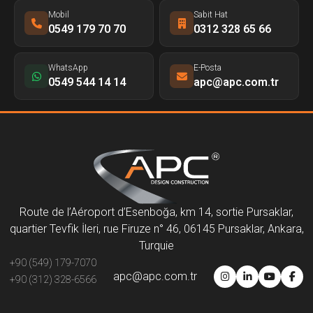
Mobil
Sabit Hat
0549 179 70 70
0312 328 65 66
WhatsApp
E-Posta
0549 544 14 14
apc@apc.com.tr
Route de l’Aéroport d’Esenboğa, km 14, sortie Pursaklar,
quartier Tevfik İleri, rue Firuze n° 46, 06145 Pursaklar, Ankara,
Turquie
+90 (549) 179-7070
apc@apc.com.tr
+90 (312) 328-6566