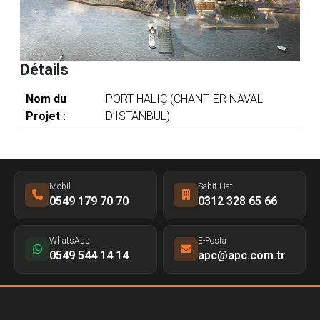
Détails
Nom du
PORT HALIÇ (CHANTIER NAVAL
Projet :
D’ISTANBUL)
Mobil
Sabit Hat
0549 179 70 70
0312 328 65 66
WhatsApp
E-Posta
0549 544 14 14
apc@apc.com.tr