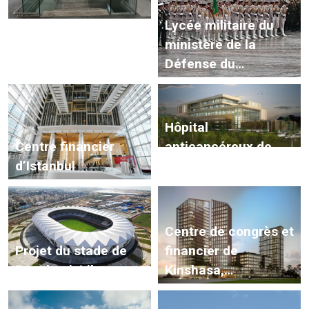
Aéroport
Lycée militaire du
international de
ministère de la
Çukurova
Défense du
Turkménistan
Hôpital
Centre financier
anticancéreux de
d’Istanbul
Constantine, Algérie
Centre de congrès et
Projet du stade de
financier de
Benghazi, Libye
Kinshasa,
République
démocratique du