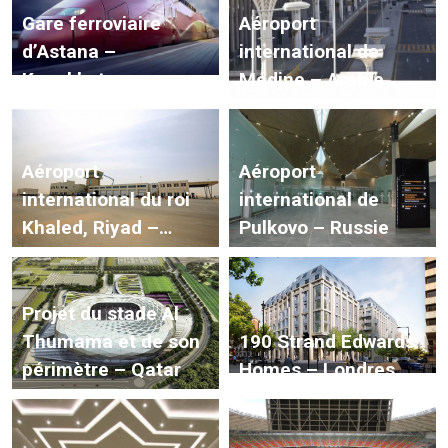
Gare ferroviaire
Aéroport
d’Astana –
international de
Kazakhstan
Médine – Arabie
saoudite Ankara
Aéroport
Aéroport
international du roi
international de
Khaled, Riyad –
Pulkovo – Russie
Arabie saoudite
Projet du stade Al
Thumama et de son
190 Strand Edwards
périmètre – Qatar
Homes – Londres