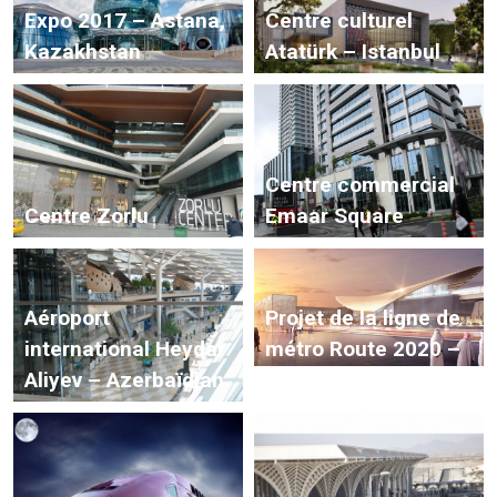
Expo 2017 – Astana,
Centre culturel
Kazakhstan
Atatürk – Istanbul
Centre commercial
Centre Zorlu
Emaar Square
Aéroport
Projet de la ligne de
international Heydar
métro Route 2020 –
Aliyev – Azerbaïdjan
Dubaï