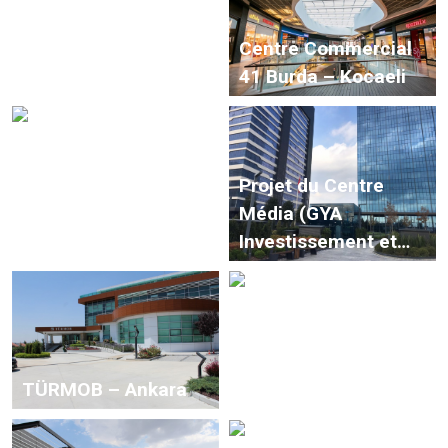
Centre Commercial
Centre Commercial
14 Burda – Bolu
41 Burda – Kocaeli
Projets Intelligents
Projet du Centre
de l’Autorité des
Média (GYA
Aéroports d’État
Investissement et
Construction)
Centre Commercial
TÜRMOB – Ankara
Metromall