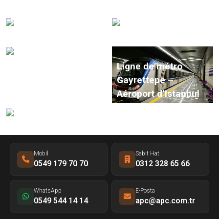
à Marmaris
l'Aéroport d'Istanbul
Bâtiment de la Cour
Ligne de métro de
suprême
Tanzanie
Ligne de métro
Gayrettepe –
Mosquée de Taksim
Aéroport d’Istanbul
Carrefour Kozyatağı
Mobil
Sabit Hat
0549 179 70 70
0312 328 65 66
WhatsApp
E-Posta
0549 544 14 14
apc@apc.com.tr