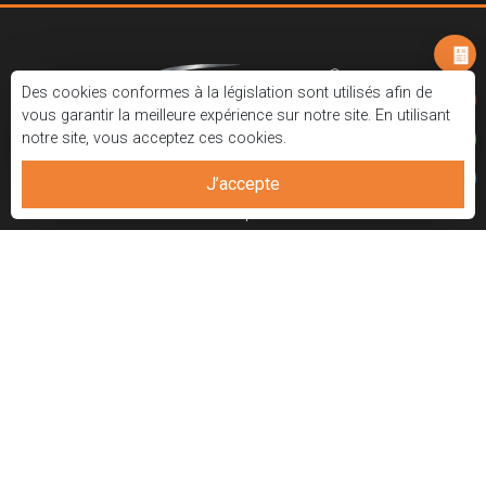
Des cookies conformes à la législation sont utilisés afin de
vous garantir la meilleure expérience sur notre site. En utilisant
notre site, vous acceptez ces cookies.
Route de l’Aéroport d’Esenboğa, km 14, sortie Pursaklar,
J’accepte
quartier Tevfik İleri, rue Firuze n° 46, 06145 Pursaklar, Ankara,
Turquie
+90 (549) 179-7070
apc@apc.com.tr
+90 (312) 328-6566
APC Construction
|
|
Politique de Confidentialité
Centre de Retour
d’Information
Corporatif
Projets
Systèmes
Carrière
Partenaires de solutions
Présentations
Contactez-nous
Catalogue électronique
Blog