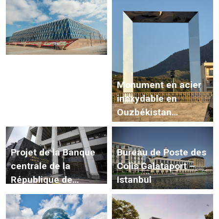
Congo
Centre de congrès
Monument en acier
d’Astana,
inoxydable en
Kazakhstan
Ouzbékistan
(Discovery Invest)
Projet de la Banque
Bureau de Poste des
centrale de la
Colis Galataport –
République de
Istanbul
Turquie