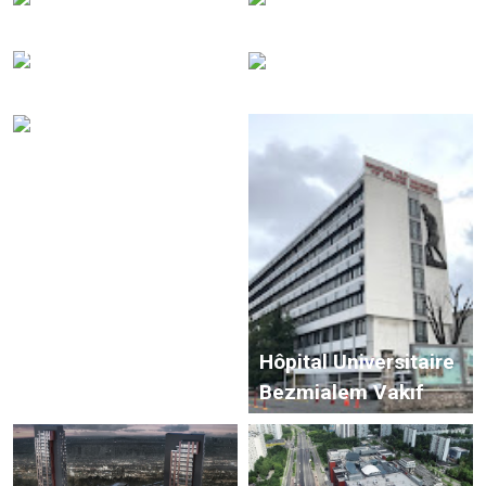
One Tower
Metromall – Ankara
Résidences Divan
(Keçiören)
Aéroport de Sivas
Hôpital Universitaire
Aéroport de Hatay
Bezmialem Vakıf