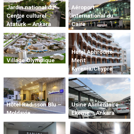
Jardin national du
Aéroport
Centre culturel
international du
Atatürk – Ankara
Caire
Hôtel Aphrodite
Village Olympique
Merit
du Turkménistan
Kyrenia/Chypre
Hôtel Radisson Blu –
Usine Alimentaire
Moldavie
Ekeme – Ankara