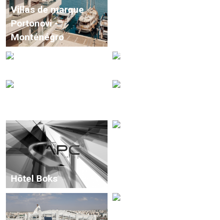
Villas de marque
Portonovi -
Monténégro
Abu Dhabi Plaza
Résidence de Villas
Centre commercial
İncek - Ankara
Atakule - Ankara
Salle de sport du
Centre commercial
Centre métropolitain
Karşıyaka - İzmir
d’éducation et de
sport d’Ankara
Ligne de métro
Kabataş–
Hôtel Boks
Mecidiyeköy–
Mahmutbey