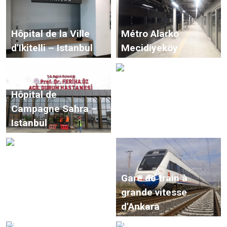
Hôpital de la Ville
Métro Alarko
d'Ikitelli – Istanbul
Mecidiyeköy
Hôpital de
Campagne Sahra –
Grand Majidi Mall –
Istanbul
Irak
Bâtiment de la Cour
Gare de train à
de Cassation –
grande vitesse
Ankara
d'Ankara
Centre Commercial
Résidences