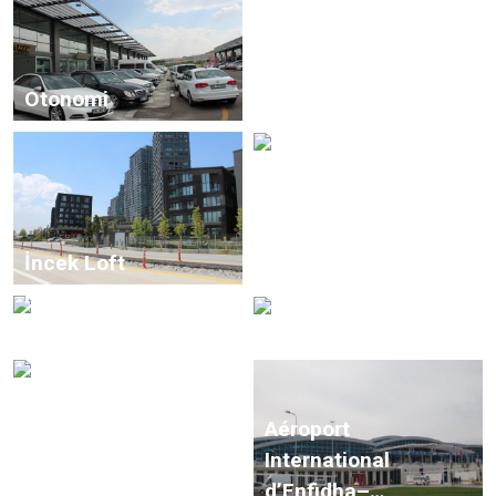
Otonomi
Résidence Parima
İncek Loft
Göztepe Green Park
Hôtel Tüyap Palas –
Istanbul
And Plaza
Aéroport
Projet de Métro
International
Keçiören AKM
d’Enfidha–