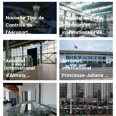
Nouvelle Tour de
Terminal des vols
Contrôle de
intérieurs et
l’Aéroport
internationaux de
d’Esenboğa
l’aéroport d’Ankara
Esenboğa
Aéroport
Aéroport
international
international
d’Almaty,
Princesse-Juliana de
Kazakhstan
Saint-Martin