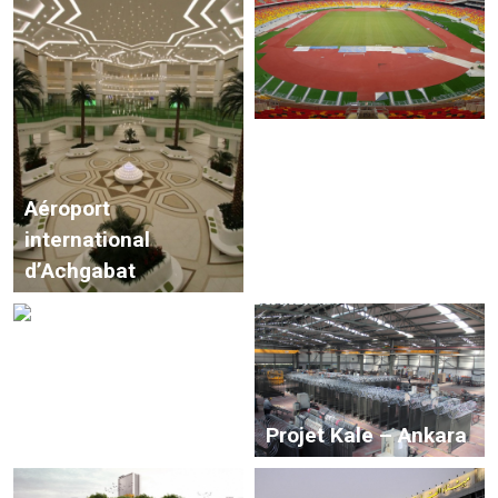
Aéroport
international
Complexe sportif
d’Achgabat
Japoma – Cameroun
Projet du 3ᵉ aéroport
d’Istanbul (IGA)
Projet Kale – Ankara