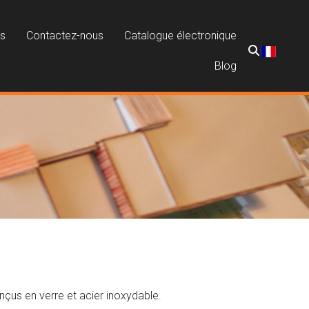
ns
Contactez-nous
Catalogue électronique
Blog
us en verre et acier inoxydable.