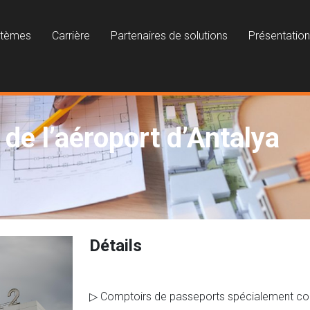
stèmes
Carrière
Partenaires de solutions
Présentatio
 de l’aéroport d’Antalya
Détails
▷ Comptoirs de passeports spécialement conç