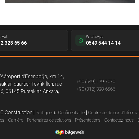
t Hat
WhatsApp
2 328 65 66
0549 544 14 14
l’Aéroport d’Esenboğa, km 14,
+90 (549) 179-7070
aklar, quartier Tevfik İleri, rue
+90 (312) 328-6566
46, 06145 Pursaklar, Ankara,
C Construction
|
|
Politique de Confidentialité
Centre de Retour d’Informa
es
Carrière
Partenaires de solutions
Présentations
Contactez-nous