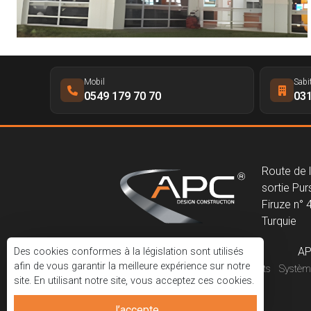
Mobil
Sabi
0549 179 70 70
031
Route de 
sortie Purs
Firuze n° 
Turquie
AP
Des cookies conformes à la législation sont utilisés
afin de vous garantir la meilleure expérience sur notre
Corporatif
Projets
Systèm
site. En utilisant notre site, vous acceptez ces cookies.
J’accepte