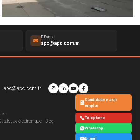
E-Posta
apc@apc.com.tr
apc@apc.com.tr
Candidature à un
emploi
tion
Téléphone
Catalogue électronique
Blog
Whatsapp
E-mail