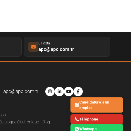
E-Posta
apc@apc.com.tr
apc@apc.com.tr
Candidature à un
emploi
tion
Téléphone
Catalogue électronique
Blog
Whatsapp