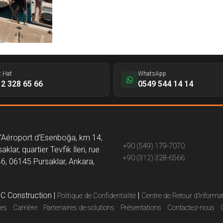
t Hat
WhatsApp
2 328 65 66
0549 544 14 14
l’Aéroport d’Esenboğa, km 14,
+90 (549) 179-7070
aklar, quartier Tevfik İleri, rue
+90 (312) 328-6566
46, 06145 Pursaklar, Ankara,
C Construction
|
|
Politique de Confidentialité
Centre de Retour d’Informa
es
Carrière
Partenaires de solutions
Présentations
Contactez-nous