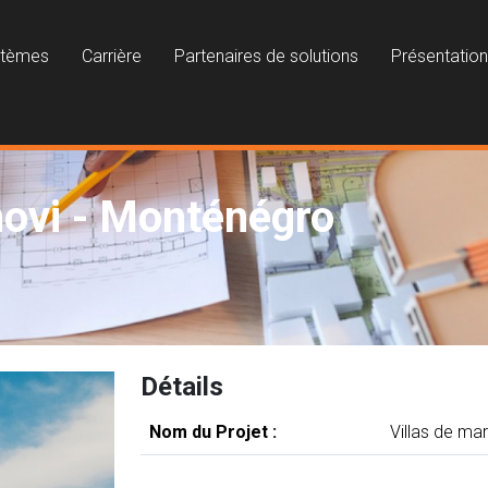
stèmes
Carrière
Partenaires de solutions
Présentatio
novi - Monténégro
Détails
Nom du Projet :
Villas de ma