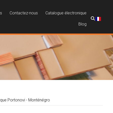
ns
Contactez-nous
Catalogue électronique
Blog
rque Portonovi - Monténégro