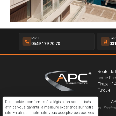
Mobil
Sabi
0549 179 70 70
031
Route de 
sortie Purs
Firuze n° 
Turquie
AP
Des cookies conformes à la législation sont utilisés
afin de vous garantir la meilleure expérience sur notre
Corporatif
Projets
Systèm
site. En utilisant notre site, vous acceptez ces cookies.