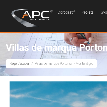
Corporatif
Projets
Sy
Villas de marque Porto
Page d'accueil
Villas de marque Portonovi - Monténégro