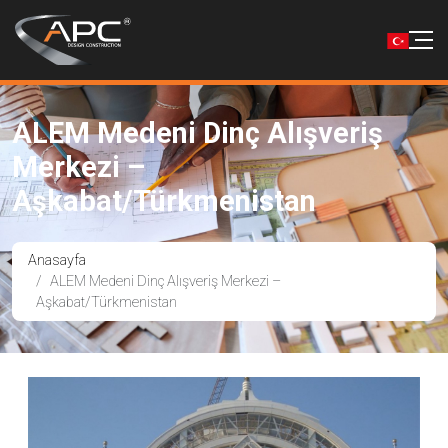
ALEM Medeni Dinç Alışveriş
Merkezi –
Aşkabat/Türkmenistan
Anasayfa
ALEM Medeni Dinç Alışveriş Merkezi –
Aşkabat/Türkmenistan