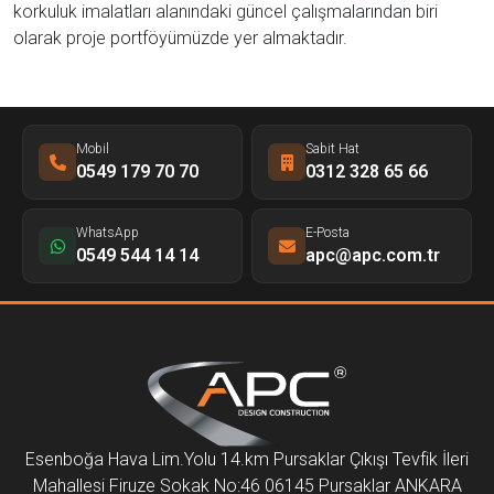
korkuluk imalatları alanındaki güncel çalışmalarından biri
olarak proje portföyümüzde yer almaktadır.
Mobil
Sabit Hat
0549 179 70 70
0312 328 65 66
WhatsApp
E-Posta
0549 544 14 14
apc@apc.com.tr
Esenboğa Hava Lim.Yolu 14.km Pursaklar Çıkışı Tevfik İleri
Mahallesi Firuze Sokak No:46 06145 Pursaklar ANKARA