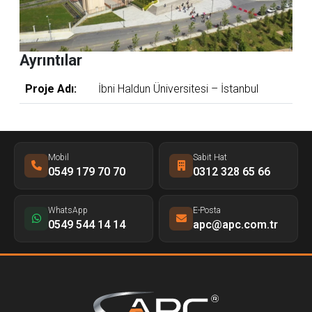
Ayrıntılar
Proje Adı:
İbni Haldun Üniversitesi – İstanbul
Mobil
Sabit Hat
0549 179 70 70
0312 328 65 66
WhatsApp
E-Posta
0549 544 14 14
apc@apc.com.tr