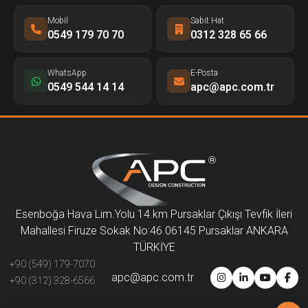
Mobil
Sabit Hat
0549 179 70 70
0312 328 65 66
WhatsApp
E-Posta
0549 544 14 14
apc@apc.com.tr
Esenboğa Hava Lim.Yolu 14.km Pursaklar Çıkışı Tevfik İleri
Mahallesi Firuze Sokak No:46 06145 Pursaklar ANKARA
TÜRKİYE
+90 (549) 179-7070
apc@apc.com.tr
+90 (312) 328-6566