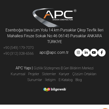
Esenboğa Hava Lim.Yolu 14.km Pursaklar Çıkışı Tevfik İleri
Mahallesi Firuze Sokak No:46 06145 Pursaklar ANKARA
TÜRKİYE
+90 (549) 179-7070
apc@apc.com.tr
+90 (312) 328-6566
APC Yapı
|
|
Gizlilik Sözleşmesi
Geri Bildirim Merkezi
Kurumsal
Projeler
Sistemler
Kariyer
Çözüm Ortakları
Sunumlar
İletişim
E-Katalog
Blog