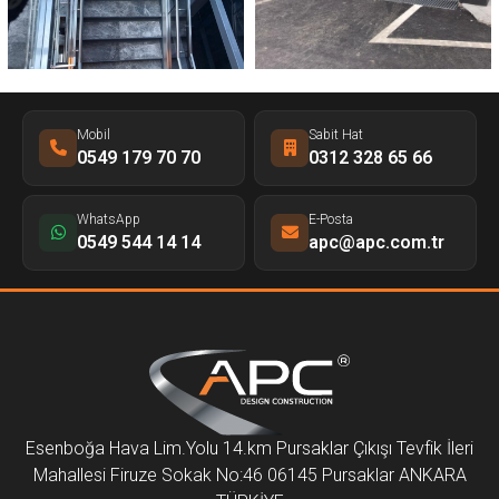
Mobil
Sabit Hat
0549 179 70 70
0312 328 65 66
WhatsApp
E-Posta
0549 544 14 14
apc@apc.com.tr
Esenboğa Hava Lim.Yolu 14.km Pursaklar Çıkışı Tevfik İleri
Mahallesi Firuze Sokak No:46 06145 Pursaklar ANKARA