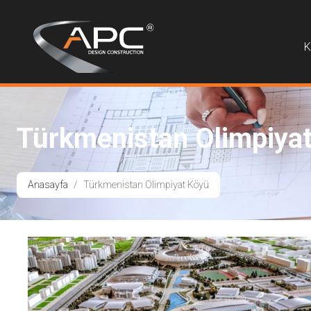
K
Türkmenistan Olimpiya
Anasayfa
Türkmenistan Olimpiyat Köyü