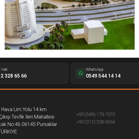
t Hat
WhatsApp
2 328 65 66
0549 544 14 14
 Hava Lim.Yolu 14.km
+90 (549) 179-7070
ıkışı Tevfik İleri Mahallesi
+90 (312) 328-6566
kak No:46 06145 Pursaklar
TÜRKİYE