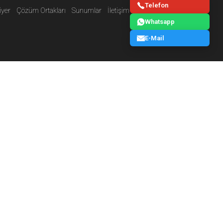
Telefon
iyer
Çözüm Ortakları
Sunumlar
İletişim
E-Katalog
Blog
Whatsapp
E-Mail