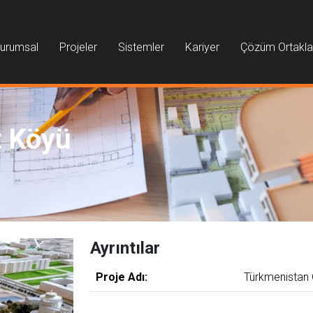
urumsal
Projeler
Sistemler
Kariyer
Çözüm Ortakla
t Köyü
Ayrıntılar
Proje Adı:
Türkmenistan 