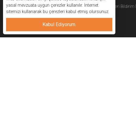
yasal mevzuata uygun çerezler kullanılır. İnternet
APC Yapı
|
|
Gizlilik Sözleşmesi
Geri Bildirim
sitemizi kullanarak bu çerezleri kabul etmiş olursunuz.
Kabul Ediyorum.