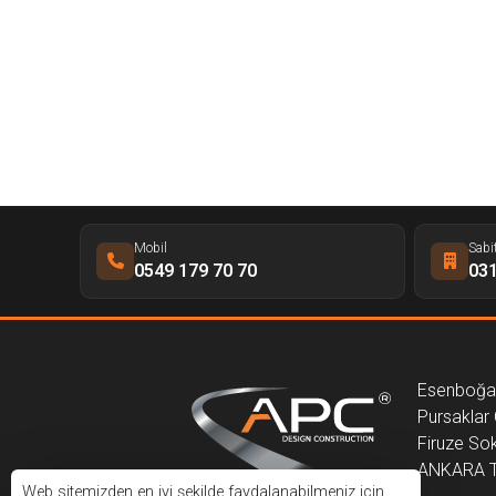
Mobil
Sabi
0549 179 70 70
031
Esenboğa
Pursaklar Ç
Firuze So
ANKARA 
Web sitemizden en iyi şekilde faydalanabilmeniz için