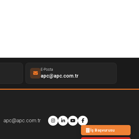
E-Posta
apc@apc.com.tr
apc@apc.com.tr
İş Başvurusu