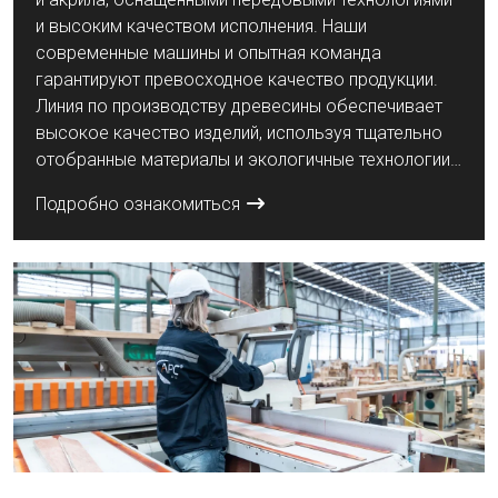
и высоким качеством исполнения. Наши
современные машины и опытная команда
гарантируют превосходное качество продукции.
Линия по производству древесины обеспечивает
высокое качество изделий, используя тщательно
отобранные материалы и экологичные технологии,
обеспечивая долговечность и эстетическую
Подробно ознакомиться
ценность как для внутреннего, так и для наружного
применения. Акрил, один из ключевых материалов
современной архитектуры, придает проектам
прозрачность, легкость и гибкость. Линия по
производству акрила APC TASARIM YAPI выпускает
точные, долговечные изделия различных цветов и
узоров, удовлетворяя требования разнообразных
архитектурных проектов. APC TASARIM YAPI
продолжает предлагать древесину и акрил,
сочетающие эстетику, качество и
функциональность, соответствуя самым высоким