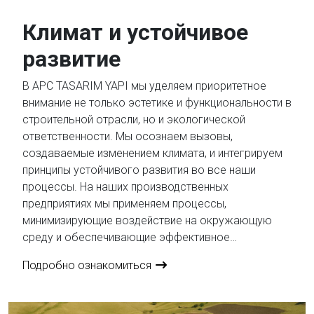
стандартам отрасли и принципам устойчивого
развития. ...
Климат и устойчивое
развитие
В APC TASARIM YAPI мы уделяем приоритетное
внимание не только эстетике и функциональности в
строительной отрасли, но и экологической
ответственности. Мы осознаем вызовы,
создаваемые изменением климата, и интегрируем
принципы устойчивого развития во все наши
процессы. На наших производственных
предприятиях мы применяем процессы,
минимизирующие воздействие на окружающую
среду и обеспечивающие эффективное
использование природных ресурсов. Мы
Подробно ознакомиться
поощряем использование перерабатываемых
материалов, сокращаем углеродный след с
помощью энергоэффективного оборудования и