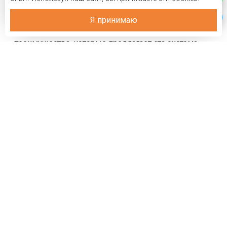
зданиях, так и в жилых проектах. Итак, почему
системы алюминиевых фасадов стали такими
Я принимаю
популярными? Давайте подробно рассмотрим
преимущества, которые предлагает эта система.
Что такое алюминиевая облицовка фасада?
Алюминиевая облицовка фасада — это легкая,
прочная и до...
Читать далее