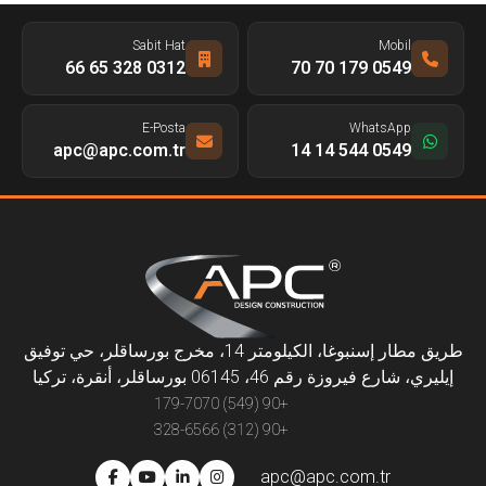
Sabit Hat
Mobil
0312 328 65 66
0549 179 70 70
E-Posta
WhatsApp
apc@apc.com.tr
0549 544 14 14
طريق مطار إسنبوغا، الكيلومتر 14، مخرج بورساقلر، حي توفيق
إيليري، شارع فيروزة رقم 46، 06145 بورساقلر، أنقرة، تركيا
+90 (549) 179-7070
+90 (312) 328-6566
apc@apc.com.tr