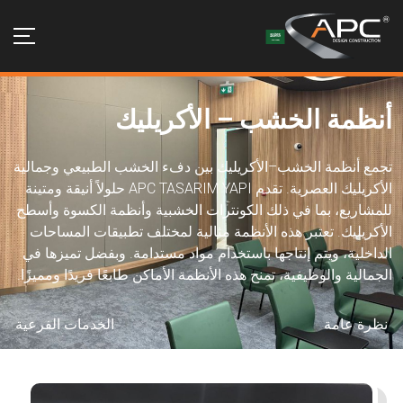
أنظمة الخشب – الأكريليك
تجمع أنظمة الخشب–الأكريليك بين دفء الخشب الطبيعي وجمالية
الأكريليك العصرية. تقدم APC TASARIM YAPI حلولاً أنيقة ومتينة
للمشاريع، بما في ذلك الكونترات الخشبية وأنظمة الكسوة وأسطح
الأكريليك. تعتبر هذه الأنظمة مثالية لمختلف تطبيقات المساحات
الداخلية، ويتم إنتاجها باستخدام مواد مستدامة. وبفضل تميزها في
الجمالية والوظيفية، تمنح هذه الأنظمة الأماكن طابعًا فريدًا ومميزًا.
نظرة عامة
الخدمات الفرعية