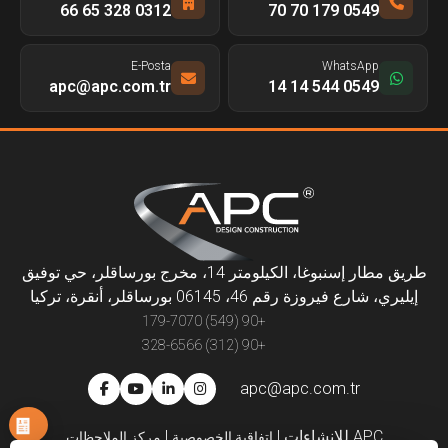
0312 328 65 66
0549 179 70 70
E-Posta
WhatsApp
apc@apc.com.tr
0549 544 14 14
طريق مطار إسنبوغا، الكيلومتر 14، مخرج بورساقلر، حي توفيق
إيليري، شارع فيروزة رقم 46، 06145 بورساقلر، أنقرة، تركيا
+90 (549) 179-7070
+90 (312) 328-6566
apc@apc.com.tr
APC للإنشاءات
|
|
اتفاقية الخصوصية
مركز الملاحظات