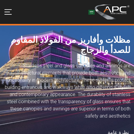
مظلات وأفاريز من الفولاذ المقاوم
للصدأ والزجاج
Stainless steel and glass canopies and awnings are
structural elements that provide both aesthetics and
functionality in modern architecture. These systems protect
building entrances and walkways while also offering a stylish
and contemporary appearance. The durability of stainless
steel combined with the transparency of glass ensures that
these canopies and awnings are superior in terms of both
safety and aesthetics.
نظرة عامة