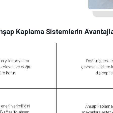
hşap Kaplama Sistemlerin Avantajla
un yıllar boyunca
Doğru işleme te
ı kolaydır ve doğru
çevresel etkilere k
üre korur.
dış cephel
erji verimliliğini
Ahşap kaplama s
 Bu özellik, ahşap
mekanlara estetik