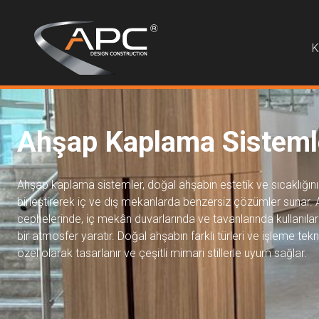
K
Ahşap Kaplama Sisteml
Ahşap kaplama sistemler, doğal ahşabın estetik ve sıcaklığını 
birleştirerek iç ve dış mekanlarda benzersiz çözümler sunar. 
cephelerinde, iç mekân duvarlarında ve tavanlarında kullanıla
bir atmosfer yaratır. Doğal ahşabın farklı türleri ve işleme tekn
özel olarak tasarlanır ve çeşitli mimari stillerle uyum sağlar.