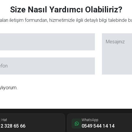
Size Nasıl Yardımcı Olabiliriz?
lan iletişim formundan, hizmetimizle ilgili detaylı bilgi talebinde bul
Mesajınız
efon
ylıyorum.
t Hat
WhatsApp
2 328 65 66
0549 544 14 14