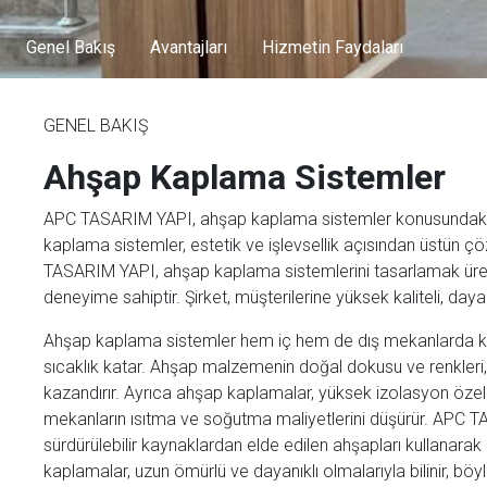
Genel Bakış
Avantajları
Hizmetin Faydaları
GENEL BAKIŞ
Ahşap Kaplama Sistemler
APC TASARIM YAPI, ahşap kaplama sistemler konusundaki u
kaplama sistemler, estetik ve işlevsellik açısından üstün çöz
TASARIM YAPI, ahşap kaplama sistemlerini tasarlamak ür
deneyime sahiptir. Şirket, müşterilerine yüksek kaliteli, da
Ahşap kaplama sistemler hem iç hem de dış mekanlarda kulla
sıcaklık katar. Ahşap malzemenin doğal dokusu ve renkleri,
kazandırır. Ayrıca ahşap kaplamalar, yüksek izolasyon özellikl
mekanların ısıtma ve soğutma maliyetlerini düşürür. APC
sürdürülebilir kaynaklardan elde edilen ahşapları kullanarak ç
kaplamalar, uzun ömürlü ve dayanıklı olmalarıyla bilinir, böy