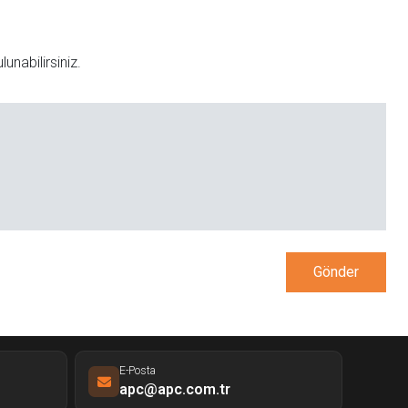
unabilirsiniz.
Gönder
E-Posta
apc@apc.com.tr