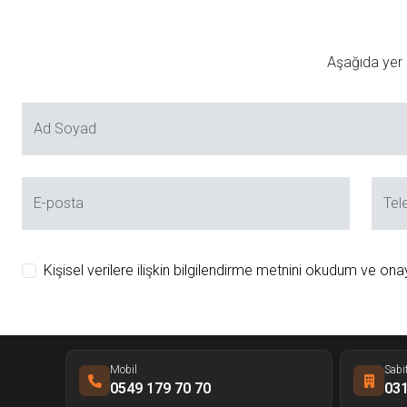
Aşağıda yer a
Ad Soyad
E-posta
Tel
Kişisel verilere ilişkin bilgilendirme metnini okudum ve ona
Mobil
Sabi
0549 179 70 70
031