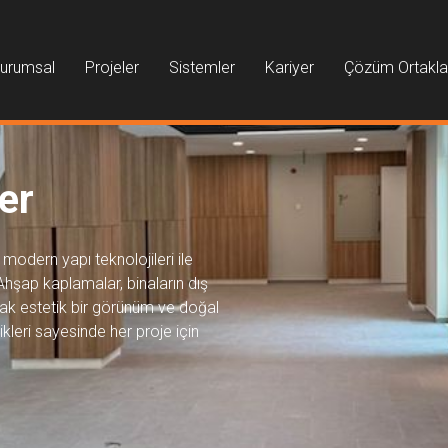
urumsal
Projeler
Sistemler
Kariyer
Çözüm Ortakla
er
modern yapı teknolojileri ile
Ahşap kaplamalar, binaların dış
rak estetik bir görünüm ve doğal
ikleri sayesinde her proje için