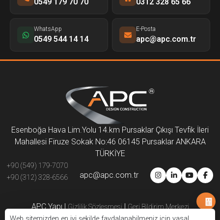
0549 179 70 70
0312 328 65 66
WhatsApp
E-Posta
0549 544 14 14
apc@apc.com.tr
Esenboğa Hava Lim.Yolu 14.km Pursaklar Çıkışı Tevfik İleri
Mahallesi Firuze Sokak No:46 06145 Pursaklar ANKARA
TÜRKİYE
+90 (549) 179-7070
apc@apc.com.tr
+90 (312) 328-6566
APC Yapı
|
|
Gizlilik Sözleşmesi
Geri Bildirim Merkezi
Web sitemizden en iyi şekilde faydalanabilmeniz için yasal
Kurumsal
Projeler
Sistemler
Kariyer
Çözüm Ortakları