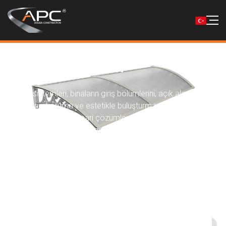
Kanopi Sistemleri
Kanopi sistemleri, binaların giriş bölümlerini, açık alanlarını ve
cephelerini koruma ve estetikle buluşturma amacıyla
kullanılan modern mimari çözümlerdir. Yağmur, kar ve güneş
gibi dış etkenlerden koruma sağlarken, aynı zamanda yapıya
mimari değer katar. Cam, çelik, alüminyum ve kompozit
malzemelerle farklı tasarım seçenekleri sunar.
Genel Bakış
Avantajları
Hizmetin Faydaları