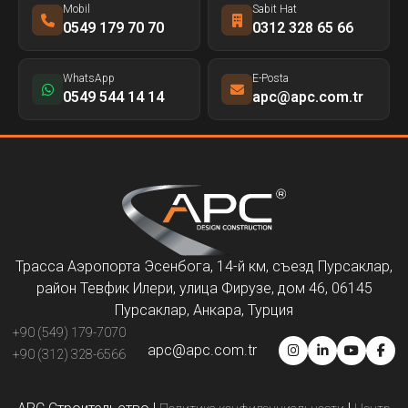
Mobil
Sabit Hat
0549 179 70 70
0312 328 65 66
WhatsApp
E-Posta
0549 544 14 14
apc@apc.com.tr
Трасса Аэропорта Эсенбога, 14-й км, съезд Пурсаклар,
район Тевфик Илери, улица Фирузе, дом 46, 06145
Пурсаклар, Анкара, Турция
+90 (549) 179-7070
apc@apc.com.tr
+90 (312) 328-6566