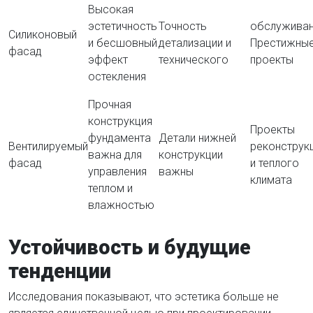
Высокая
эстетичность
Точность
обслуживан
Силиконовый
и бесшовный
детализации и
Престижны
фасад
эффект
технического
проекты
остекления
Прочная
конструкция
Проекты
фундамента
Детали нижней
Вентилируемый
реконструк
важна для
конструкции
фасад
и теплого
управления
важны
климата
теплом и
влажностью
Устойчивость и будущие
тенденции
Исследования показывают, что эстетика больше не