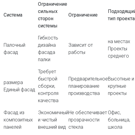
Ограничение
сильных
Подходящи
Система
Ограничение
сторон
тип проекта
системы
Гибкость
на местах
Палочный
дизайна
Зависит от
Проекты
фасад
фасада
работы
среднего
палки
Требует
быстрой
Предварительное
Высотные и
размера
сборки,
планирование
крупные
Единый фасад
контроля
производства
проекты
качества
Фасад из
Экономичный
Не обеспечивает
Офис,
композитных
и чистый
прозрачности
больница,
панелей
внешний вид
стекла
школа