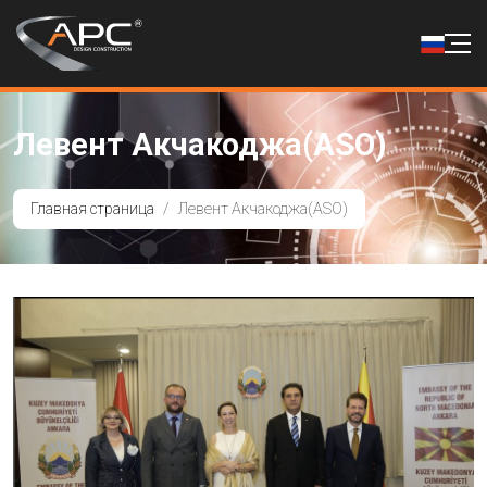
Левент Акчакоджа(ASO)
Главная страница
Левент Акчакоджа(ASO)