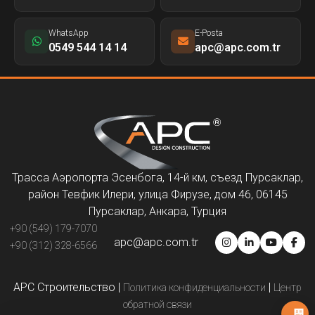
WhatsApp
E-Posta
0549 544 14 14
apc@apc.com.tr
Трасса Аэропорта Эсенбога, 14-й км, съезд Пурсаклар,
район Тевфик Илери, улица Фирузе, дом 46, 06145
Пурсаклар, Анкара, Турция
+90 (549) 179-7070
apc@apc.com.tr
+90 (312) 328-6566
APC Строительство
|
|
Политика конфиденциальности
Центр
обратной связи