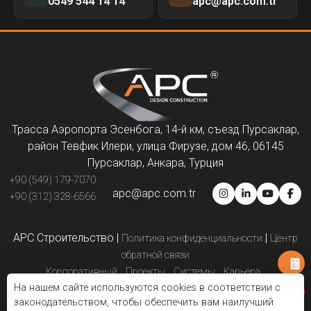
0549 544 14 14
apc@apc.com.tr
Трасса Аэропорта Эсенбога, 14-й км, съезд Пурсаклар,
район Тевфик Илери, улица Фирузе, дом 46, 06145
Пурсаклар, Анкара, Турция
+90 (549) 179-7070
apc@apc.com.tr
+90 (312) 328-6566
APC Строительство
|
|
Политика конфиденциальности
Центр
обратной связи
Корпоративный
Проекты
Системы
Карьера
На нашем сайте используются cookies в соответствии с
Партнёры по решениям
Презентации
Свяжитесь с нами
законодательством, чтобы обеспечить вам наилучший
Электронный каталог
Блог