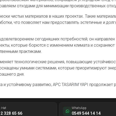
правляем отходами для минимизации производственных отхо
ки чистых материалов в наших проектах. Такие материалы,
ботки, что позволяет нам предоставлять эстетичные и дол
удовлетворением сегодняшних потребностей; он направлен 
ты, которые борются с изменением климата и сохраняют эк
твенными практиками.
именяет технологические решения, повышающие устойчивос
 оснащены умными системами, которые приоритизируют эне
рашнего дня.
 и устойчивому развитию, APC TASARIM YAPI продолжает 
t Hat
WhatsApp
2 328 65 66
0549 544 14 14