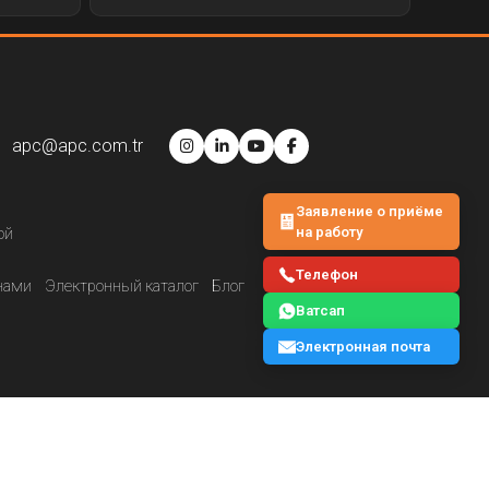
apc@apc.com.tr
Заявление о приёме
на работу
ой
Телефон
нами
Электронный каталог
Блог
Ватсап
Электронная почта