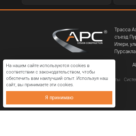
Трасса А
съезд Пу
Илери, ул
Пурсаклар
A
На нашем сайте используются cookies в
соответствии с законодательством, чтобы
обеспечить вам наилучший опыт. Используя наш
Корпоративный
Проекты
Сист
сайт, вы принимаете эти cookies.
Я принимаю