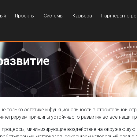
ный
Проекты
Системы
Карьера
Партнёры по р
развитие
не только эстетике и функциональности в строительной отр
интегрируем принципы устойчивого развития во все наши п
ем процессы, минимизирующие воздействие на окружающую
ерабатываемых материалов, сокращаем углеродный след с