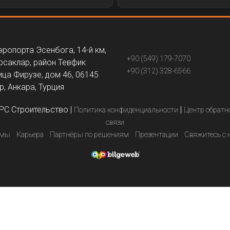
эропорта Эсенбога, 14-й км,
+90 (549) 179-7070
рсаклар, район Тевфик
+90 (312) 328-6566
ица Фирузе, дом 46, 06145
, Анкара, Турция
PC Строительство
|
|
Политика конфиденциальности
Центр обратн
связи
емы
Карьера
Партнёры по решениям
Презентации
Свяжитесь с 