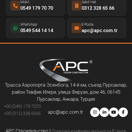
Mobil
Sabit Hat
0549 179 70 70
0312 328 65 66
WhatsApp
E-Posta
0549 544 14 14
apc@apc.com.tr
Трасса Аэропорта Эсенбога, 14-й км, съезд Пурсаклар,
район Тевфик Илери, улица Фирузе, дом 46, 06145
Пурсаклар, Анкара, Турция
+90 (549) 179-7070
apc@apc.com.tr
+90 (312) 328-6566
APC Строительство
|
|
Политика конфиденциальности
Центр