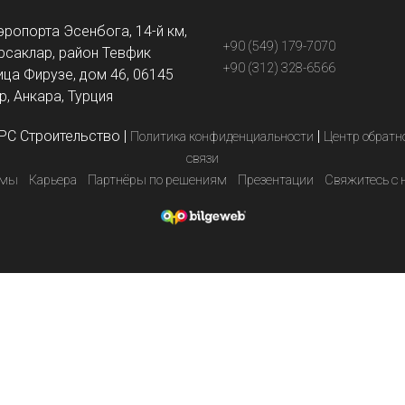
эропорта Эсенбога, 14-й км,
+90 (549) 179-7070
рсаклар, район Тевфик
+90 (312) 328-6566
ица Фирузе, дом 46, 06145
, Анкара, Турция
PC Строительство
|
|
Политика конфиденциальности
Центр обратн
связи
емы
Карьера
Партнёры по решениям
Презентации
Свяжитесь с 