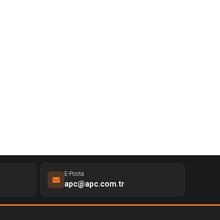
E-Posta
apc@apc.com.tr