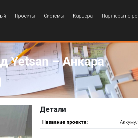
ный
Проекты
Системы
Карьера
Партнёры по р
 Yetsan – Анкара
Детали
Название проекта:
Аккумул