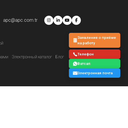
apc@apc.com.tr
Заявление о приёме
на работу
ой
Телефон
нами
Электронный каталог
Блог
Ватсап
Электронная почта