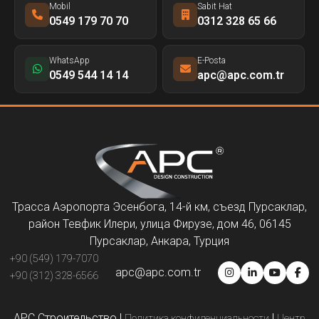
Mobil
Sabit Hat
0549 179 70 70
0312 328 65 66
WhatsApp
E-Posta
0549 544 14 14
apc@apc.com.tr
Трасса Аэропорта Эсенбога, 14-й км, съезд Пурсаклар,
район Тевфик Илери, улица Фирузе, дом 46, 06145
Пурсаклар, Анкара, Турция
+90 (549) 179-7070
apc@apc.com.tr
+90 (312) 328-6566
APC Строительство
|
|
Политика конфиденциальности
Центр