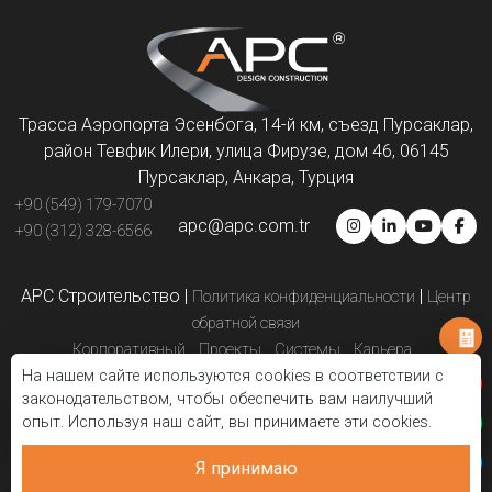
Трасса Аэропорта Эсенбога, 14-й км, съезд Пурсаклар,
район Тевфик Илери, улица Фирузе, дом 46, 06145
Пурсаклар, Анкара, Турция
+90 (549) 179-7070
apc@apc.com.tr
+90 (312) 328-6566
APC Строительство
|
|
Политика конфиденциальности
Центр
обратной связи
Корпоративный
Проекты
Системы
Карьера
На нашем сайте используются cookies в соответствии с
Партнёры по решениям
Презентации
Свяжитесь с нами
законодательством, чтобы обеспечить вам наилучший
Электронный каталог
Блог
опыт. Используя наш сайт, вы принимаете эти cookies.
Я принимаю