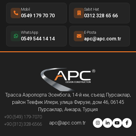
Mobil
Sabit Hat
0549 179 70 70
0312 328 65 66
WhatsApp
E-Posta
0549 544 14 14
apc@apc.com.tr
Трасса Аэропорта Эсенбога, 14-й км, съезд Пурсаклар,
район Тевфик Илери, улица Фирузе, дом 46, 06145
Пурсаклар, Анкара, Турция
+90 (549) 179-7070
apc@apc.com.tr
+90 (312) 328-6566