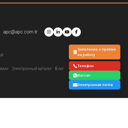
apc@apc.com.tr
Заявление о приёме
на работу
ой
Телефон
нами
Электронный каталог
Блог
Ватсап
Электронная почта