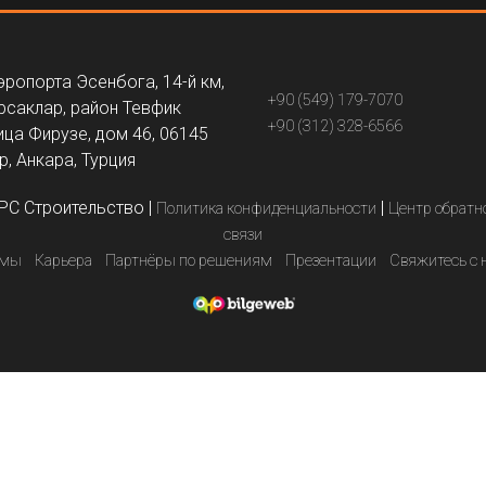
эропорта Эсенбога, 14-й км,
+90 (549) 179-7070
рсаклар, район Тевфик
+90 (312) 328-6566
ица Фирузе, дом 46, 06145
, Анкара, Турция
PC Строительство
|
|
Политика конфиденциальности
Центр обратн
связи
емы
Карьера
Партнёры по решениям
Презентации
Свяжитесь с 