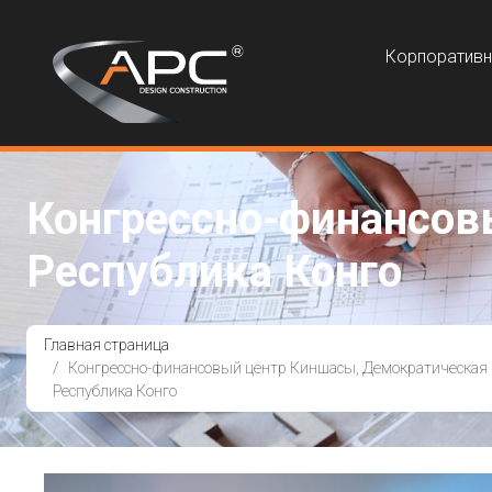
Корпоратив
Конгрессно-финансов
Республика Конго
Главная страница
Конгрессно-финансовый центр Киншасы, Демократическая
Республика Конго