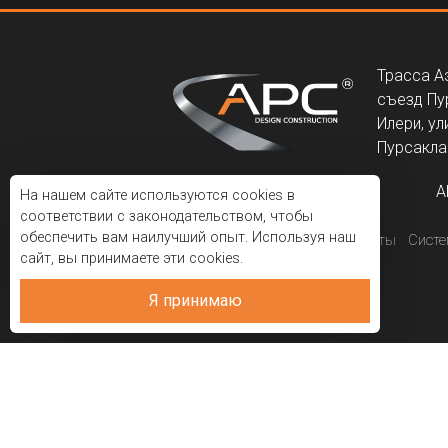
Трасса А
съезд Пу
Илери, ул
Пурсаклар
A
На нашем сайте используются cookies в
соответствии с законодательством, чтобы
обеспечить вам наилучший опыт. Используя наш
Корпоративный
Проекты
Сист
сайт, вы принимаете эти cookies.
Я принимаю