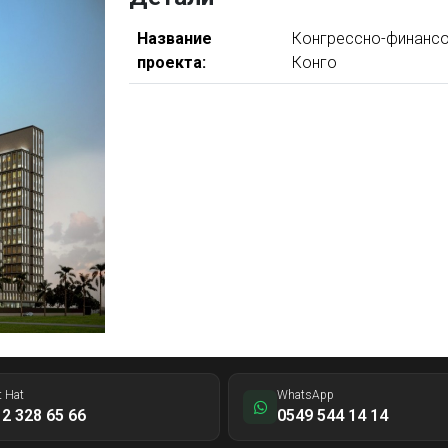
Название
Конгрессно-финансо
проекта:
Конго
t Hat
WhatsApp
2 328 65 66
0549 544 14 14