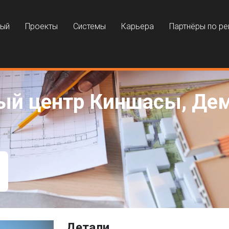
ный
Проекты
Системы
Карьера
Партнёры по р
ый центр Киншасы, Де
Детали