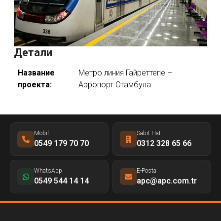
Детали
Название
Метро линия Гайреттепе –
проекта:
Аэропорт Стамбула
Mobil
Sabit Hat
0549 179 70 70
0312 328 65 66
WhatsApp
E-Posta
0549 544 14 14
apc@apc.com.tr