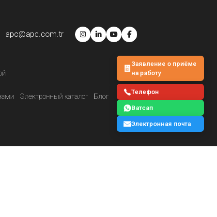
apc@apc.com.tr
Заявление о приёме
на работу
ой
Телефон
нами
Электронный каталог
Блог
Ватсап
Электронная почта