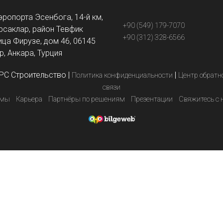
эропорта Эсенбога, 14-й км,
+90 (549) 179-7070
рсаклар, район Тевфик
+90 (312) 328-6566
ица Фирузе, дом 46, 06145
, Анкара, Турция
PC Строительство
|
|
Политика конфиденциальности
Центр обратн
связи
емы
Карьера
Партнёры по решениям
Презентации
Свяжитесь с 