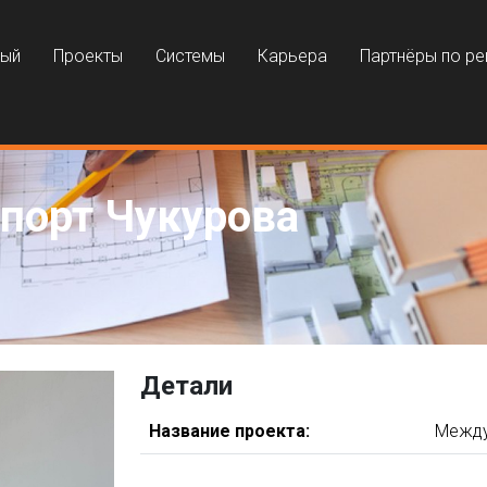
ный
Проекты
Системы
Карьера
Партнёры по р
порт Чукурова
Детали
Название проекта:
Между