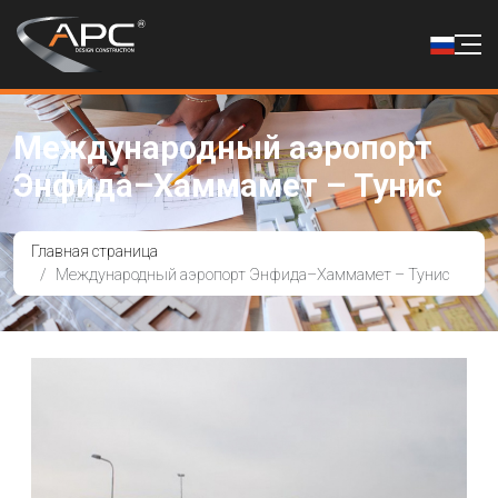
Международный аэропорт
Энфида–Хаммамет – Тунис
Главная страница
Международный аэропорт Энфида–Хаммамет – Тунис