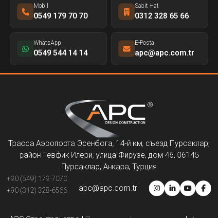
Mobil
Sabit Hat
0549 179 70 70
0312 328 65 66
WhatsApp
E-Posta
0549 544 14 14
apc@apc.com.tr
Трасса Аэропорта Эсенбога, 14-й км, съезд Пурсаклар,
район Тевфик Илери, улица Фирузе, дом 46, 06145
Пурсаклар, Анкара, Турция
+90 (549) 179-7070
apc@apc.com.tr
+90 (312) 328-6566